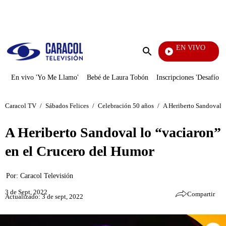
PUBLICIDAD
EN VIVO
También Caerás
Enviar
búsqueda
En vivo 'Yo Me Llamo'
Bebé de Laura Tobón
Inscripciones 'Desafío'
Caracol TV
/
Sábados Felices
/
Celebración 50 años
/
A Heriberto Sandoval l
A Heriberto Sandoval lo “vaciaron”
en el Crucero del Humor
Por:
Caracol Televisión
3 de Sept, 2022
Compartir
Actualizado: 3 de sept, 2022