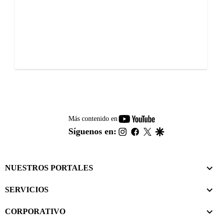
youtube-
Más contenido en
footer
instagram
facebook
twitter
google
Síguenos en:
NUESTROS PORTALES
SERVICIOS
CORPORATIVO