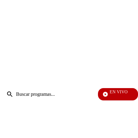
Entrada
EN VIVO
de
EFÉ
Enviar
búsqueda
búsqueda