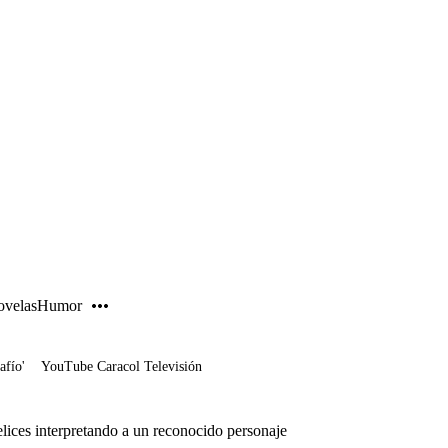
PUBLICIDAD
velas
Humor
afío'
YouTube Caracol Televisión
lices interpretando a un reconocido personaje