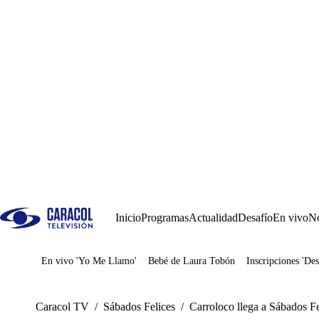
Inicio
Programas
Actualidad
Desafío
En vivo
No
En vivo 'Yo Me Llamo'
Bebé de Laura Tobón
Inscripciones 'Des
Juegos
Caracol TV
/
Sábados Felices
/
Carroloco llega a Sábados Fe