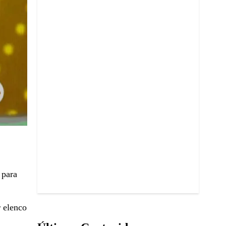
 para
r elenco