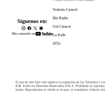
Noticias Caracol
Blu Radio
Síguenos en:
Gol Caracol
instagram
facebook
twitter
google
youtube-
Más contenido en
La Kalle
footer
DiTu
El uso de este sitio web implica la aceptación de los
Términos y co
S.A.
Todos los Derechos Reservados D.R.A. Prohibida su reproducció
titular. Reproduction in whole or in part, or translation without wri