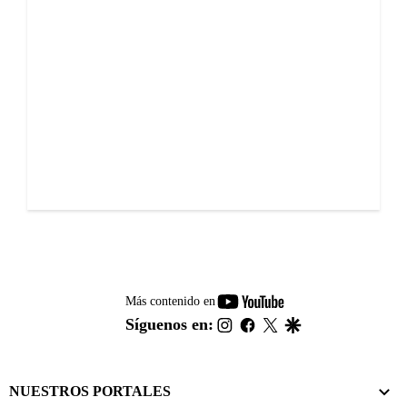
youtube-
Más contenido en
footer
instagram
facebook
twitter
google
Síguenos en:
NUESTROS PORTALES