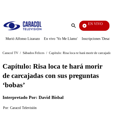
PUBLICIDAD
EN VIVO
Día A Día
Enviar
búsqueda
Murió Alfonso Lizarazo
En vivo 'Yo Me Llamo'
Inscripciones 'Desafío
Caracol TV
/
Sábados Felices
/
Capítulo: Risa loca te hará morir de carcajadas
Capítulo: Risa loca te hará morir
de carcajadas con sus preguntas
‘bobas’
Interpretado Por: David Bisbal
Por:
Caracol Televisión