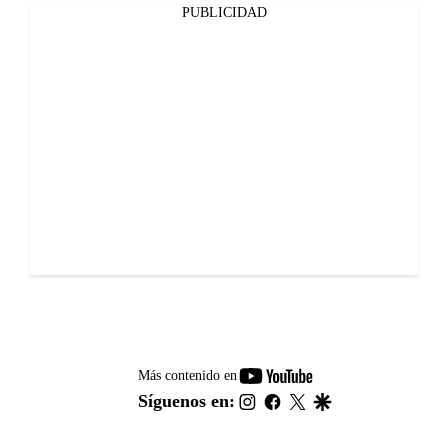
PUBLICIDAD
youtube-
Más contenido en
footer
instagram
facebook
twitter
google
Síguenos en: