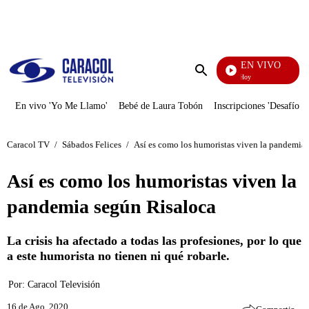
PUBLICIDAD
EN VIVO
La Finca De Hoy
Enviar
búsqueda
En vivo 'Yo Me Llamo'
Bebé de Laura Tobón
Inscripciones 'Desafío'
Caracol TV
/
Sábados Felices
/
Así es como los humoristas viven la pandemia
Así es como los humoristas viven la
pandemia según Risaloca
La crisis ha afectado a todas las profesiones, por lo que
a este humorista no tienen ni qué robarle.
Por:
Caracol Televisión
16 de Ago, 2020