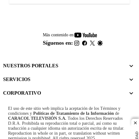
youtube-
Más contenido en
footer
instagram
facebook
twitter
google
Síguenos en:
NUESTROS PORTALES
SERVICIOS
CORPORATIVO
El uso de este sitio web implica la aceptación de los
Términos y
condiciones
y
Políticas de Tratamiento de la Información
de
CARACOL TELEVISIÓN S.A.
Todos los Derechos Reservados
D.R.A. Prohibida su reproducción total o parcial, así como su
cl
traducción a cualquier idioma sin autorización escrita de su titular.
Reproduction in whole or in part, or translation without written
permission is prohibited. All rights reserved 2025.