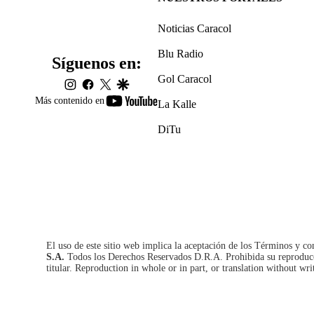
Noticias Caracol
Blu Radio
Síguenos en:
Gol Caracol
instagram
facebook
twitter
google
youtube-
Más contenido en
La Kalle
footer
DiTu
El uso de este sitio web implica la aceptación de los
Términos y co
S.A.
Todos los Derechos Reservados D.R.A. Prohibida su reproducció
titular. Reproduction in whole or in part, or translation without wri