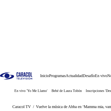
Inicio
Programas
Actualidad
Desafío
En vivo
No
En vivo 'Yo Me Llamo'
Bebé de Laura Tobón
Inscripciones 'Des
Juegos
Caracol TV
/
Vuelve la música de Abba en ‘Mamma mia, vam