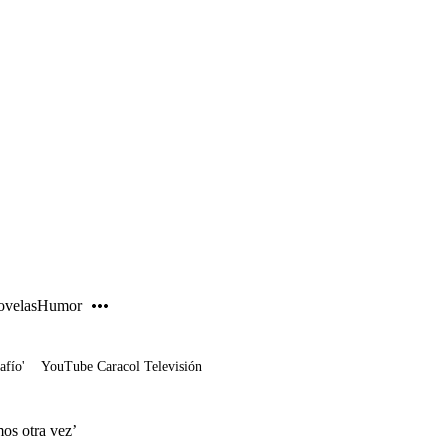
PUBLICIDAD
velas
Humor
afío'
YouTube Caracol Televisión
os otra vez’