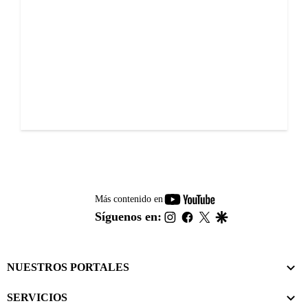
youtube-
Más contenido en
footer
instagram
facebook
twitter
google
Síguenos en:
NUESTROS PORTALES
SERVICIOS