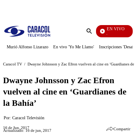
PUBLICIDAD
EN VIVO
Rafael Orozco
Enviar
búsqueda
Murió Alfonso Lizarazo
En vivo 'Yo Me Llamo'
Inscripciones 'Desafío
Caracol TV
/
Dwayne Johnsson y Zac Efron vuelven al cine en ‘Guardianes de l
Dwayne Johnsson y Zac Efron
vuelven al cine en ‘Guardianes de
la Bahía’
Por:
Caracol Televisión
16 de Jun, 2017
Compartir
Actualizado: 16 de jun, 2017