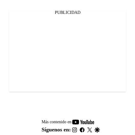
PUBLICIDAD
youtube-
Más contenido en
footer
instagram
facebook
twitter
google
Síguenos en: