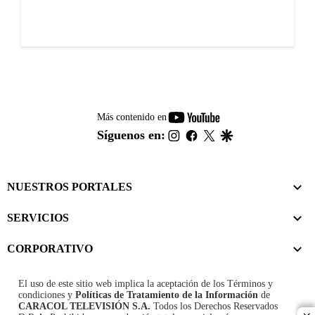
youtube-
Más contenido en
footer
instagram
facebook
twitter
google
Síguenos en:
NUESTROS PORTALES
SERVICIOS
CORPORATIVO
El uso de este sitio web implica la aceptación de los
Términos y
condiciones
y
Políticas de Tratamiento de la Información
de
CARACOL TELEVISIÓN S.A.
Todos los Derechos Reservados