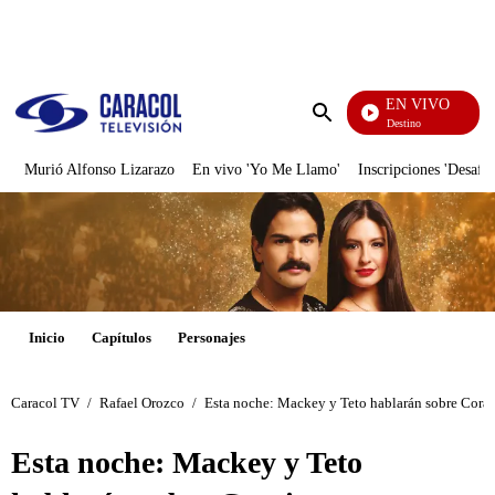
PUBLICIDAD
EN VIVO
El Juego De Mi Destino
Enviar
búsqueda
Murió Alfonso Lizarazo
En vivo 'Yo Me Llamo'
Inscripciones 'Desafío
Inicio
Capítulos
Personajes
Caracol TV
/
Rafael Orozco
/
Esta noche: Mackey y Teto hablarán sobre Cora
Esta noche: Mackey y Teto