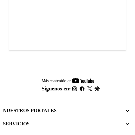
youtube-
Más contenido en
footer
instagram
facebook
twitter
google
Síguenos en:
NUESTROS PORTALES
SERVICIOS