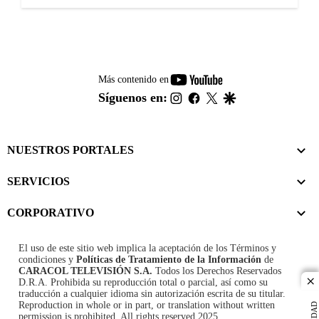
youtube-
Más contenido en
footer
instagram
facebook
twitter
google
Síguenos en:
NUESTROS PORTALES
SERVICIOS
CORPORATIVO
El uso de este sitio web implica la aceptación de los
Términos y
condiciones
y
Políticas de Tratamiento de la Información
de
CARACOL TELEVISIÓN S.A.
Todos los Derechos Reservados
D.R.A. Prohibida su reproducción total o parcial, así como su
cl
traducción a cualquier idioma sin autorización escrita de su titular.
Reproduction in whole or in part, or translation without written
permission is prohibited. All rights reserved 2025.