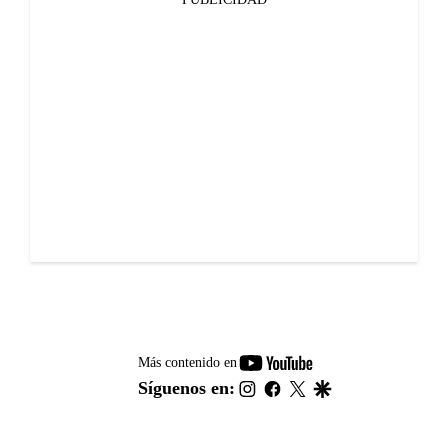
youtube-
Más contenido en
footer
instagram
facebook
twitter
google
Síguenos en: