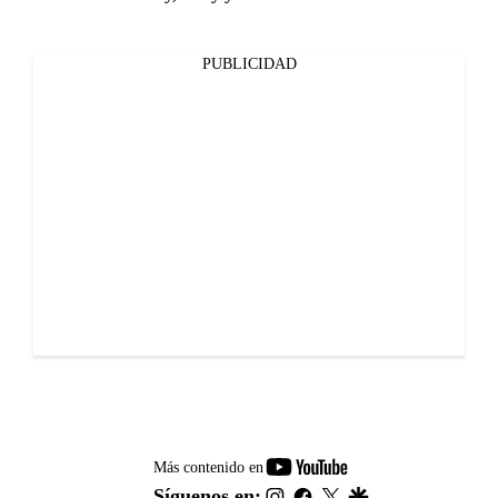
PUBLICIDAD
youtube-
Más contenido en
footer
instagram
facebook
twitter
google
Síguenos en: