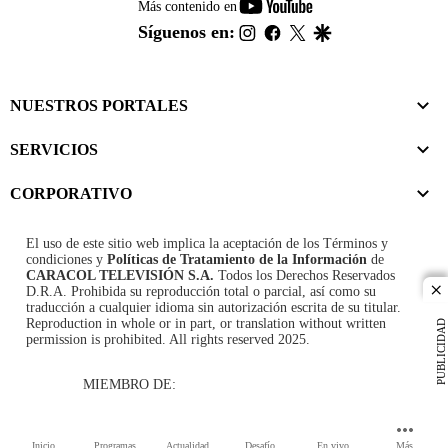
youtube-
Más contenido en
footer
instagram
facebook
twitter
google
Síguenos en:
NUESTROS PORTALES
SERVICIOS
CORPORATIVO
El uso de este sitio web implica la aceptación de los
Términos y
condiciones
y
Políticas de Tratamiento de la Información
de
CARACOL TELEVISIÓN S.A.
Todos los Derechos Reservados
D.R.A. Prohibida su reproducción total o parcial, así como su
cl
traducción a cualquier idioma sin autorización escrita de su titular.
Reproduction in whole or in part, or translation without written
PUBLICIDAD
permission is prohibited. All rights reserved 2025.
MIEMBRO DE:
Inicio
Programas
Actualidad
Desafío
En vivo
Más