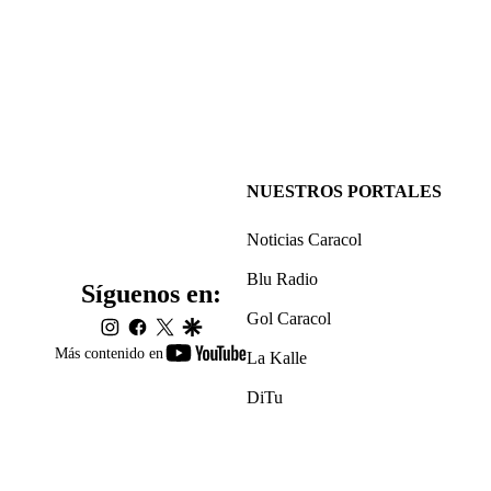
NUESTROS PORTALES
Noticias Caracol
Blu Radio
Síguenos en:
Gol Caracol
instagram
facebook
twitter
google
youtube-
Más contenido en
La Kalle
footer
DiTu