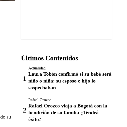
Últimos Contenidos
Actualidad
Laura Tobón confirmó si su bebé será
niño o niña: su esposo e hijo lo
sospechaban
Rafael Orozco
Rafael Orozco viaja a Bogotá con la
bendición de su familia ¿Tendrá
 de su
éxito?