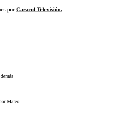
hes por
Caracol Televisión.
s demás
 por Mateo