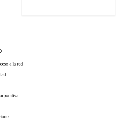
O
ceso a la red
idad
orporativa
ciones