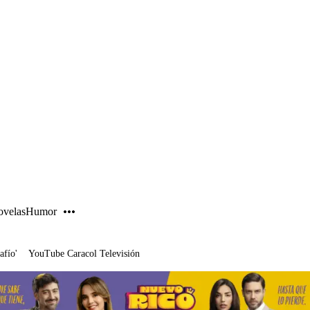
PUBLICIDAD
velas
Humor
afío'
YouTube Caracol Televisión