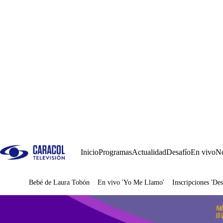
Inicio
Programas
Actualidad
Desafío
En vivo
No
Bebé de Laura Tobón
En vivo 'Yo Me Llamo'
Inscripciones 'Des
Juegos