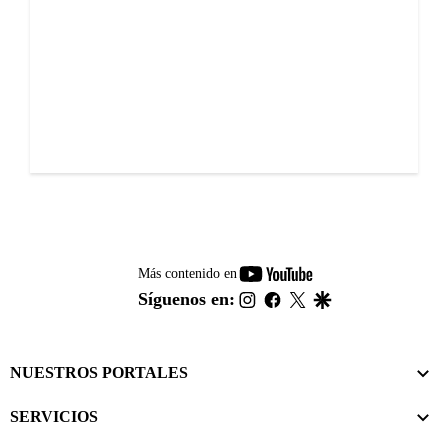
youtube-
Más contenido en
footer
instagram
facebook
twitter
google
Síguenos en:
NUESTROS PORTALES
SERVICIOS