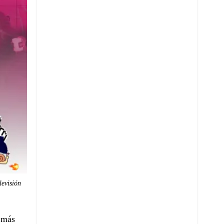
levisión
 más