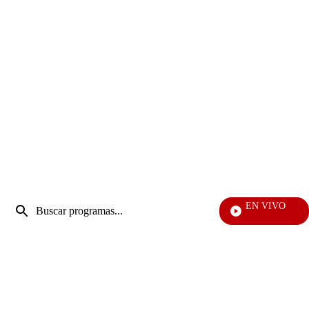
Entrada
EN VIVO
de
Televen
Enviar
búsqueda
búsqueda