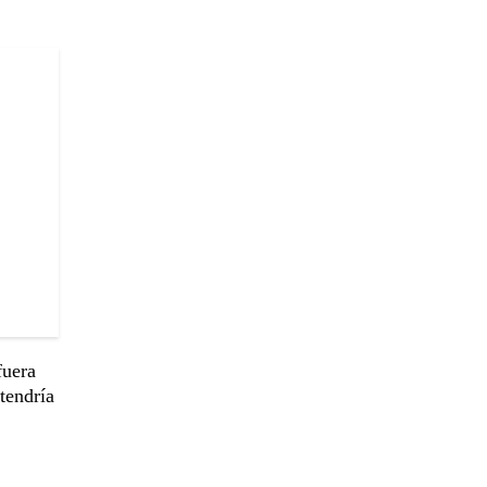
fuera
 tendría
,