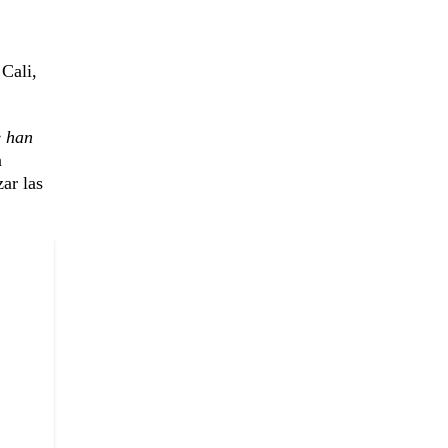
 Cali,
e han
a
ar las