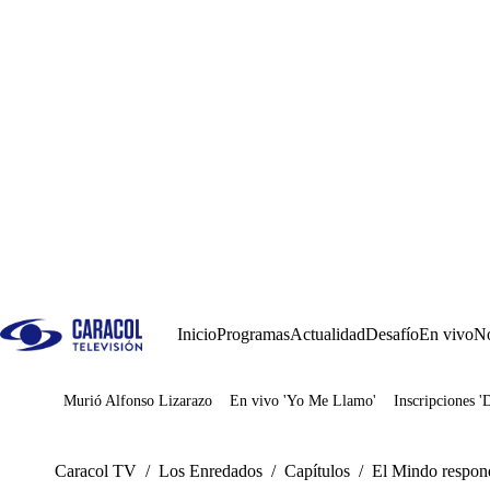
Inicio
Programas
Actualidad
Desafío
En vivo
No
Murió Alfonso Lizarazo
En vivo 'Yo Me Llamo'
Inscripciones '
Juegos
Caracol TV
/
Los Enredados
/
Capítulos
/
El Mindo respond