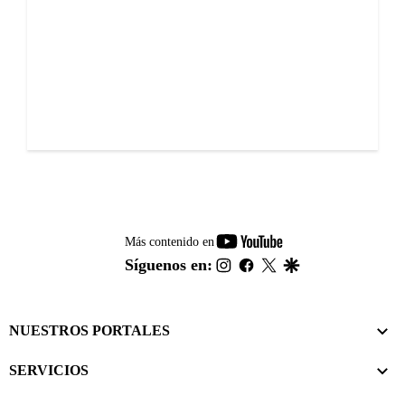
youtube-
Más contenido en
footer
instagram
facebook
twitter
google
Síguenos en:
NUESTROS PORTALES
SERVICIOS