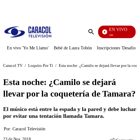
PUBLICIDAD
EN VIVO
Sábados Felices
Enviar
búsqueda
En vivo 'Yo Me Llamo'
Bebé de Laura Tobón
Inscripciones 'Desafío'
Caracol TV
/
Loquito Por Ti
/
Esta noche: ¿Camilo se dejará llevar por la coq
Esta noche: ¿Camilo se dejará
llevar por la coquetería de Tamara?
El músico está entre la espada y la pared y debe luchar
por evitar una tentación llamada Tamara.
Por:
Caracol Televisión
23 de Nov, 2018