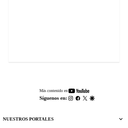
youtube-
Más contenido en
footer
instagram
facebook
twitter
google
Síguenos en:
NUESTROS PORTALES