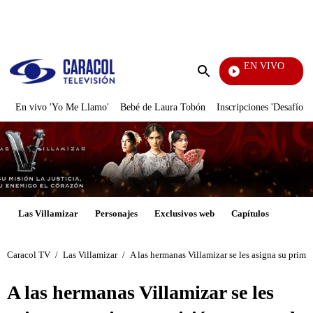
PUBLICIDAD
EN VIVO
Pura
Enviar
búsqueda
En vivo 'Yo Me Llamo'
Bebé de Laura Tobón
Inscripciones 'Desafío'
Las Villamizar
Personajes
Exclusivos web
Capítulos
Caracol TV
/
Las Villamizar
/
A las hermanas Villamizar se les asigna su prime
A las hermanas Villamizar se les