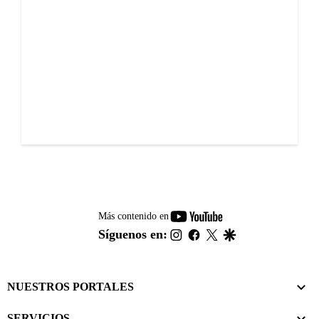
youtube-
Más contenido en
footer
instagram
facebook
twitter
google
Síguenos en:
NUESTROS PORTALES
SERVICIOS