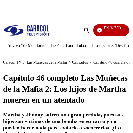
PUBLICIDAD
EN VIVO
Yo Me
Enviar
búsqueda
En vivo 'Yo Me Llamo'
Bebé de Laura Tobón
Inscripciones 'Desafío'
Caracol TV
/
Las Muñecas de la Mafia
/
Capítulos
/
Capítulo 46 completo La
Capítulo 46 completo Las Muñecas
de la Mafia 2: Los hijos de Martha
mueren en un atentado
Martha y Jhonny sufren una gran pérdida, pues sus
hijos son víctimas de una bomba en su carro y no
pueden hacer nada para evitarlo o socorrerlos. ¿La