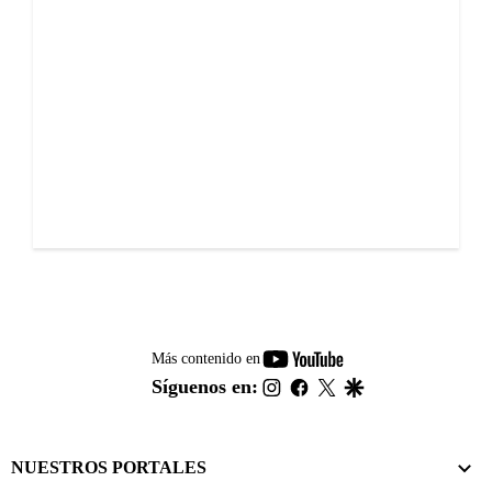
youtube-
Más contenido en
footer
instagram
facebook
twitter
google
Síguenos en:
NUESTROS PORTALES