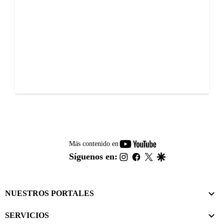
youtube-
Más contenido en
footer
instagram
facebook
twitter
google
Síguenos en:
NUESTROS PORTALES
SERVICIOS