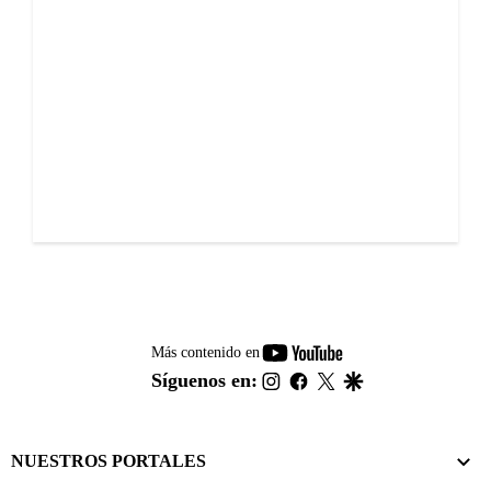
youtube-
Más contenido en
footer
instagram
facebook
twitter
google
Síguenos en:
NUESTROS PORTALES