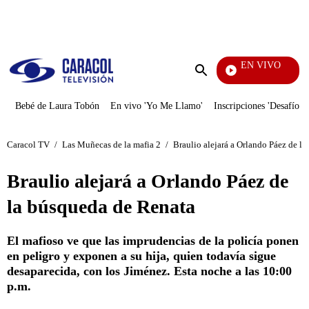
PUBLICIDAD
EN VIVO
EFÉ
Enviar
búsqueda
Bebé de Laura Tobón
En vivo 'Yo Me Llamo'
Inscripciones 'Desafío'
Caracol TV
/
Las Muñecas de la mafia 2
/
Braulio alejará a Orlando Páez de l
Braulio alejará a Orlando Páez de
la búsqueda de Renata
El mafioso ve que las imprudencias de la policía ponen
en peligro y exponen a su hija, quien todavía sigue
desaparecida, con los Jiménez. Esta noche a las 10:00
p.m.