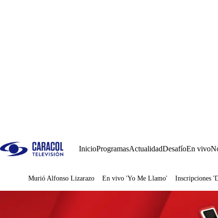
Inicio
Programas
Actualidad
Desafío
En vivo
No
Murió Alfonso Lizarazo
En vivo 'Yo Me Llamo'
Inscripciones '
Juegos