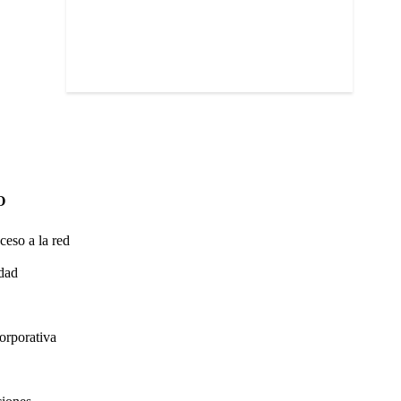
O
ceso a la red
idad
orporativa