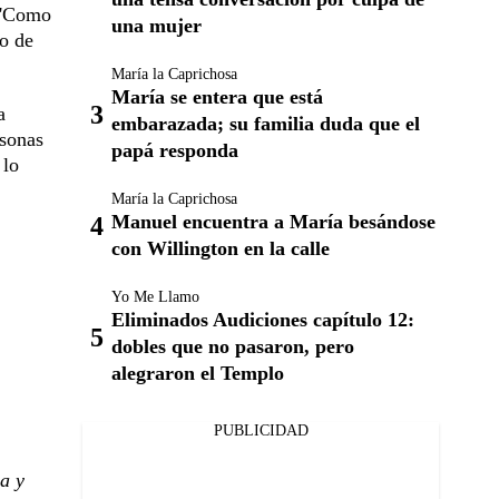
n 'Como
una mujer
no de
María la Caprichosa
María se entera que está
a
embarazada; su familia duda que el
rsonas
papá responda
 lo
María la Caprichosa
Manuel encuentra a María besándose
con Willington en la calle
Yo Me Llamo
Eliminados Audiciones capítulo 12:
dobles que no pasaron, pero
alegraron el Templo
PUBLICIDAD
a y