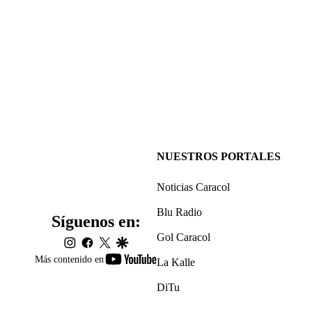
NUESTROS PORTALES
Noticias Caracol
Blu Radio
Síguenos en:
Gol Caracol
instagram
facebook
twitter
google
youtube-
Más contenido en
La Kalle
footer
DiTu