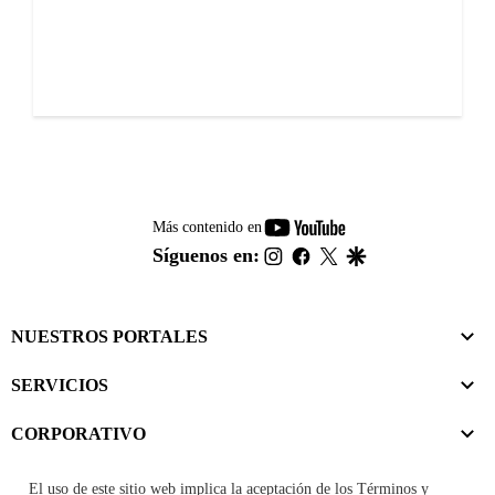
youtube-
Más contenido en
footer
instagram
facebook
twitter
google
Síguenos en:
NUESTROS PORTALES
SERVICIOS
CORPORATIVO
El uso de este sitio web implica la aceptación de los
Términos y