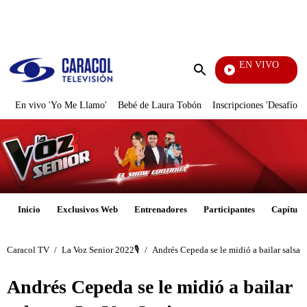
PUBLICIDAD
EN VIVO
Rafael Orozco
Enviar
búsqueda
En vivo 'Yo Me Llamo'
Bebé de Laura Tobón
Inscripciones 'Desafío'
Inicio
Exclusivos Web
Entrenadores
Participantes
Capítulo
Caracol TV
/
La Voz Senior 2022🎙️
/
Andrés Cepeda se le midió a bailar salsa e
Andrés Cepeda se le midió a bailar