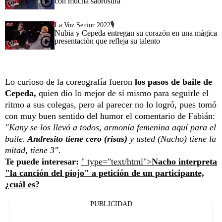
con mucha sabrosura
La Voz Senior 2022🎙️
Nubia y Cepeda entregan su corazón en una mágica
presentación que refleja su talento
Lo curioso de la coreografía fueron
los pasos de baile de
Cepeda,
quien dio lo mejor de sí mismo para seguirle el
ritmo a sus colegas, pero al parecer no lo logró, pues tomó
con muy buen sentido del humor el comentario de Fabián:
"Kany se los llevó a todos, armonía femenina aquí para el
baile.
Andresito tiene cero (risas)
y usted (Nacho) tiene la
mitad, tiene 3".
Te puede interesar:
" type="text/html">
Nacho interpreta
"la canción del piojo" a petición de un participante,
¿cuál es?
PUBLICIDAD