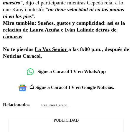
maestro
",
dijo el participante mientras Cepeda reía, a lo
que Kany contestó:
"
no tiene velocidad ni en las manos
ni en los pies
".
Mira también:
Sueños, gustos y complicidad: así es la
relación de Laura Acuña e Iván Lalinde detrás de
cámaras
No te pierdas
La Voz Senior
a las 8:00 p.m., después de
Noticias Caracol.
Sigue a Caracol TV en WhatsApp
📺 Sigue a Caracol TV en Google Noticias.
Relacionados
Realities Caracol
PUBLICIDAD