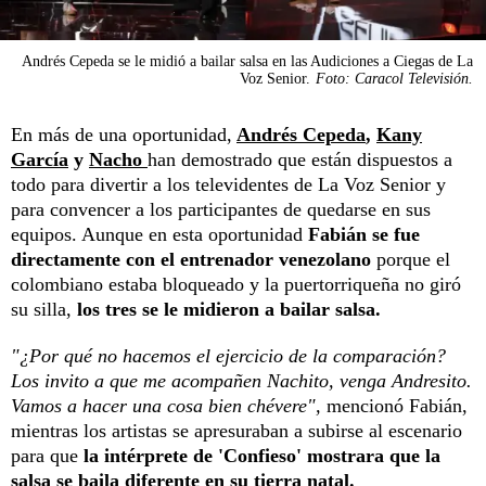
Andrés Cepeda se le midió a bailar salsa en las Audiciones a Ciegas de La
Voz Senior.
Foto: Caracol Televisión.
En más de una oportunidad,
Andrés Cepeda
,
Kany
García
y
Nacho
han demostrado que están dispuestos a
todo para divertir a los televidentes de La Voz Senior y
para convencer a los participantes de quedarse en sus
equipos. Aunque en esta oportunidad
Fabián se fue
directamente con el entrenador venezolano
porque el
colombiano estaba bloqueado y la puertorriqueña no giró
su silla,
los tres se le midieron a bailar salsa.
"¿Por qué no hacemos el ejercicio de la comparación?
Los invito a que me acompañen Nachito, venga Andresito.
Vamos a hacer una cosa bien chévere",
mencionó Fabián,
mientras los artistas se apresuraban a subirse al escenario
para que
la intérprete de 'Confieso' mostrara que la
salsa se baila diferente en su tierra natal.