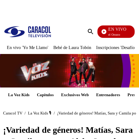
PUBLICIDAD
EN VIVO
Rafael Orozco
Enviar
búsqueda
En vivo 'Yo Me Llamo'
Bebé de Laura Tobón
Inscripciones 'Desafío'
La Voz Kids
Capítulos
Exclusivos Web
Entrenadores
Presen
Caracol TV
/
La Voz Kids 🎙️
/
¡Variedad de géneros! Matías, Sara y Camila pone
¡Variedad de géneros! Matías, Sara