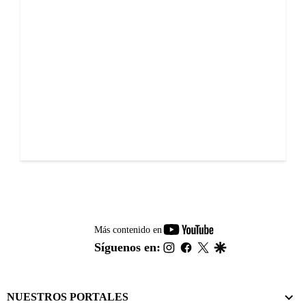
youtube-
Más contenido en
footer
instagram
facebook
twitter
google
Síguenos en:
NUESTROS PORTALES