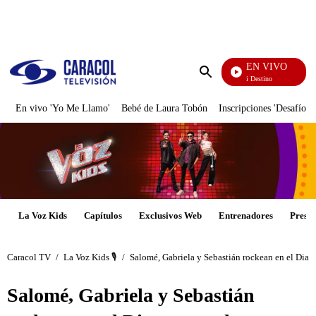
PUBLICIDAD
EN VIVO
El Juego De Mi Destino
Enviar
búsqueda
En vivo 'Yo Me Llamo'
Bebé de Laura Tobón
Inscripciones 'Desafío'
La Voz Kids
Capítulos
Exclusivos Web
Entrenadores
Presen
Caracol TV
/
La Voz Kids 🎙️
/
Salomé, Gabriela y Sebastián rockean en el Diama
Salomé, Gabriela y Sebastián