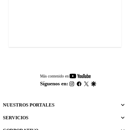
youtube-
Más contenido en
footer
instagram
facebook
twitter
google
Síguenos en:
NUESTROS PORTALES
SERVICIOS