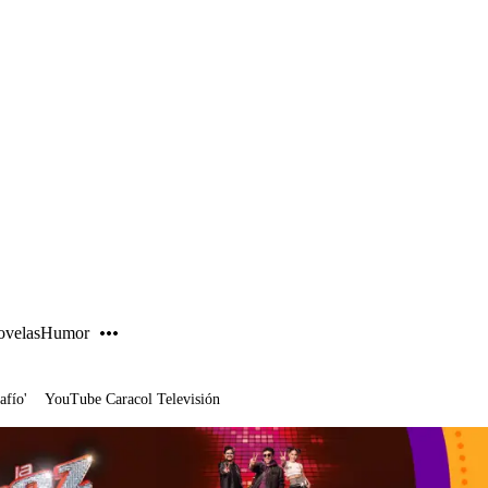
PUBLICIDAD
velas
Humor
afío'
YouTube Caracol Televisión