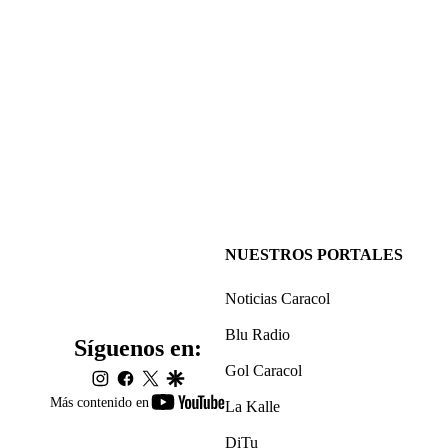
NUESTROS PORTALES
Noticias Caracol
Blu Radio
Síguenos en:
Gol Caracol
instagram
facebook
twitter
google
youtube-
Más contenido en
La Kalle
footer
DiTu