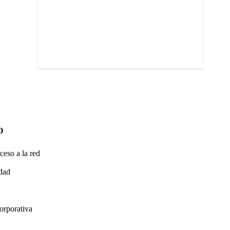
O
ceso a la red
idad
orporativa