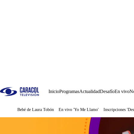
Inicio
Programas
Actualidad
Desafío
En vivo
No
Bebé de Laura Tobón
En vivo 'Yo Me Llamo'
Inscripciones 'Des
Juegos