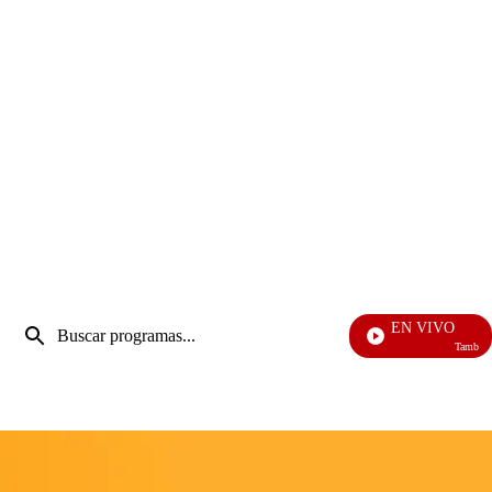
Entrada
EN VIVO
de
También Caer
Enviar
búsqueda
búsqueda