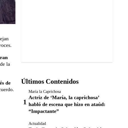
ejan
voces.
gran
de la
Últimos Contenidos
és de
cuerdo.
María la Caprichosa
Actriz de ‘María, la caprichosa’
habló de escena que hizo en ataúd:
“Impactante”
Actualidad