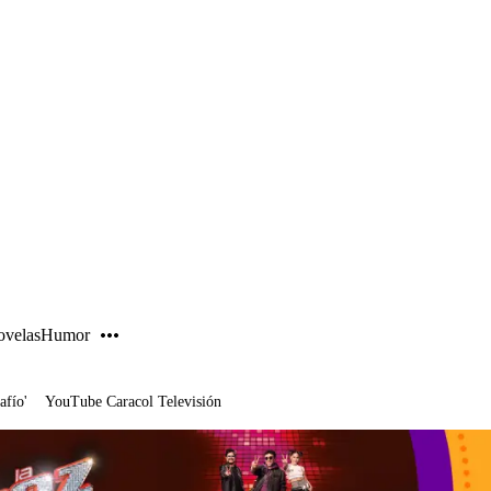
PUBLICIDAD
velas
Humor
afío'
YouTube Caracol Televisión