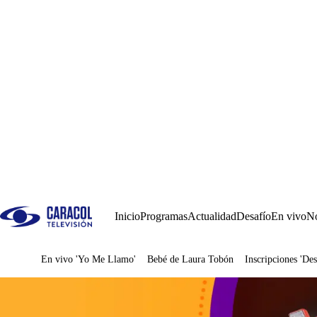
Inicio
Programas
Actualidad
Desafío
En vivo
No
En vivo 'Yo Me Llamo'
Bebé de Laura Tobón
Inscripciones 'Des
Juegos