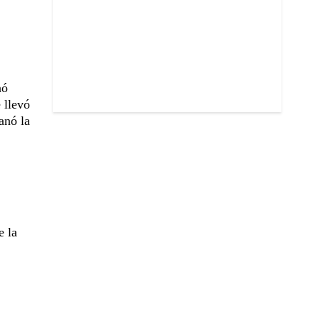
nó
 llevó
anó la
e la