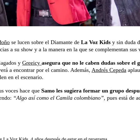
doño
se lucen sobre el Diamante de
La Voz Kids
y sin duda d
cias a su show y a la manera en la que se complementan sus 
alagados y
Greeicy
asegura que no le caben dudas sobre el 
lverá a encontrar por el camino. Además,
Andrés Cepeda
aplau
len en el escenario.
sus voces hace que
Samo les sugiera formar un grupo despu
iendo:
“Algo así como el Camila colombiano”
, pues está de a
 La Voz Kids, 4 años después de estar en el programa