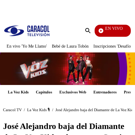
PUBLICIDAD
EN VIVO
Tambié
Enviar
búsqueda
En vivo 'Yo Me Llamo'
Bebé de Laura Tobón
Inscripciones 'Desafío'
La Voz Kids
Capítulos
Exclusivos Web
Entrenadores
Presen
Caracol TV
/
La Voz Kids 🎙️
/
José Alejandro baja del Diamante de La Voz Kids
José Alejandro baja del Diamante