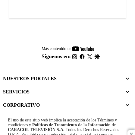
youtube-
Más contenido en
footer
instagram
facebook
twitter
google
Síguenos en:
NUESTROS PORTALES
SERVICIOS
CORPORATIVO
El uso de este sitio web implica la aceptación de los
Términos y
condiciones
y
Políticas de Tratamiento de la Información
de
CARACOL TELEVISIÓN S.A.
Todos los Derechos Reservados
D.R.A. Prohibida su reproducción total o parcial, así como su