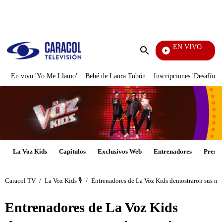
PUBLICIDAD
EN VIVO
También Caerás
Enviar
búsqueda
En vivo 'Yo Me Llamo'
Bebé de Laura Tobón
Inscripciones 'Desafío'
La Voz Kids
Capítulos
Exclusivos Web
Entrenadores
Presen
Caracol TV
/
La Voz Kids 🎙️
/
Entrenadores de La Voz Kids demostraron sus mej
Entrenadores de La Voz Kids