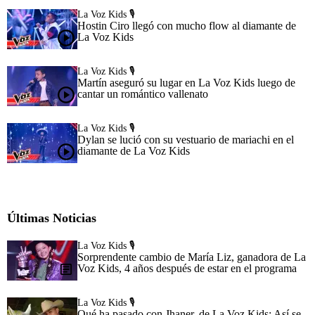
La Voz Kids 🎙️
Hostin Ciro llegó con mucho flow al diamante de
La Voz Kids
La Voz Kids 🎙️
Martín aseguró su lugar en La Voz Kids luego de
cantar un romántico vallenato
La Voz Kids 🎙️
Dylan se lució con su vestuario de mariachi en el
diamante de La Voz Kids
Últimas Noticias
La Voz Kids 🎙️
Sorprendente cambio de María Liz, ganadora de La
Voz Kids, 4 años después de estar en el programa
La Voz Kids 🎙️
Qué ha pasado con Jhaner, de La Voz Kids: Así se