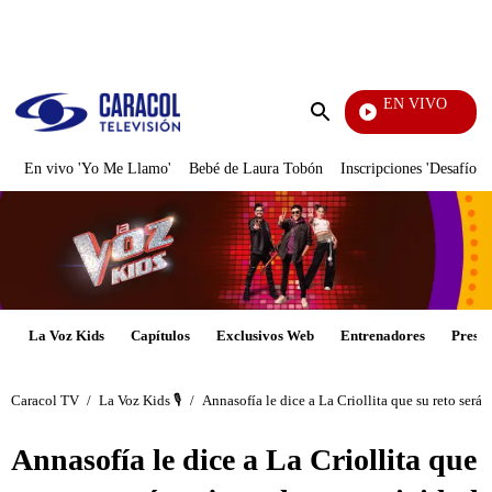
PUBLICIDAD
EN VIVO
Diario De Diana
Enviar
búsqueda
En vivo 'Yo Me Llamo'
Bebé de Laura Tobón
Inscripciones 'Desafío'
La Voz Kids
Capítulos
Exclusivos Web
Entrenadores
Presen
Caracol TV
/
La Voz Kids 🎙️
/
Annasofía le dice a La Criollita que su reto será 
Annasofía le dice a La Criollita que