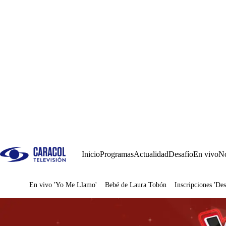
Inicio
Programas
Actualidad
Desafío
En vivo
No
En vivo 'Yo Me Llamo'
Bebé de Laura Tobón
Inscripciones 'Des
Juegos