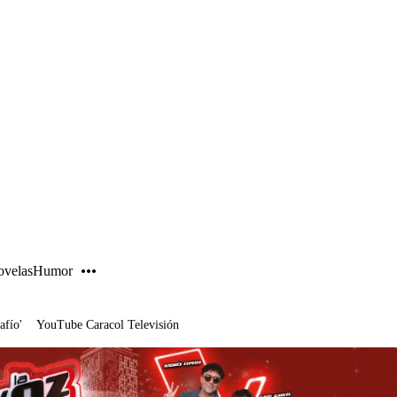
PUBLICIDAD
velas
Humor
afío'
YouTube Caracol Televisión