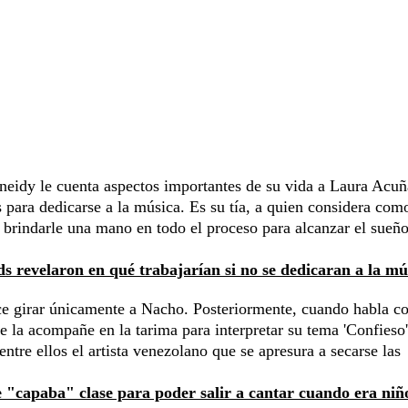
sneidy le cuenta aspectos importantes de su vida a Laura Acuñ
 para dedicarse a la música. Es su tía, a quien considera com
 brindarle una mano en todo el proceso para alcanzar el sueño
s revelaron en qué trabajarían si no se dedicaran a la mú
ce girar únicamente a Nacho. Posteriormente, cuando habla co
e la acompañe en la tarima para interpretar su tema 'Confieso'
ntre ellos el artista venezolano que se apresura a secarse las
 "capaba" clase para poder salir a cantar cuando era niñ