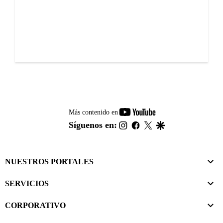
youtube-
Más contenido en
footer
instagram
facebook
twitter
google
Síguenos en:
NUESTROS PORTALES
SERVICIOS
CORPORATIVO