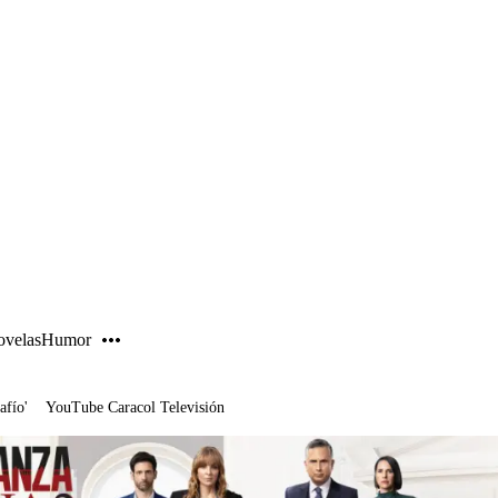
PUBLICIDAD
velas
Humor
afío'
YouTube Caracol Televisión