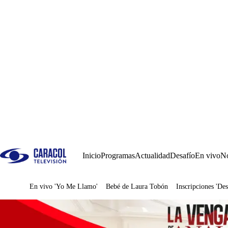
Inicio
Programas
Actualidad
Desafío
En vivo
No
En vivo 'Yo Me Llamo'
Bebé de Laura Tobón
Inscripciones 'Des
Juegos