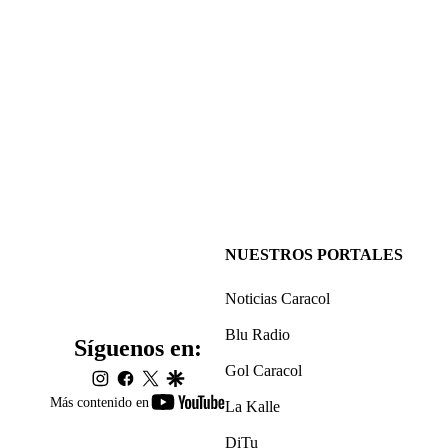
NUESTROS PORTALES
Noticias Caracol
Blu Radio
Síguenos en:
Gol Caracol
instagram
facebook
twitter
google
youtube-
Más contenido en
La Kalle
footer
DiTu