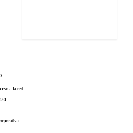
O
ceso a la red
idad
orporativa