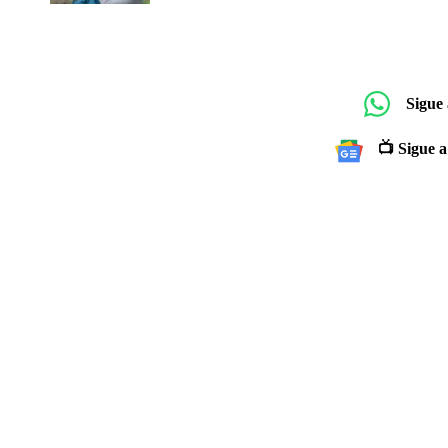
Sigue
📺 Sigue a