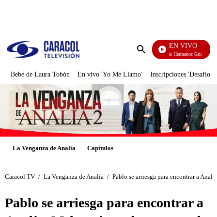
PUBLICIDAD
EN VIVO
Cuentos De Los Hermanos Grimm
Enviar
búsqueda
Bebé de Laura Tobón
En vivo 'Yo Me Llamo'
Inscripciones 'Desafío'
La Venganza de Analía
Capítulos
Caracol TV
/
La Venganza de Analía
/
Pablo se arriesga para encontrar a Analí
Pablo se arriesga para encontrar a