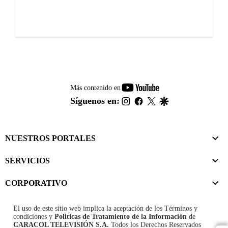
youtube-
Más contenido en
footer
instagram
facebook
twitter
google
Síguenos en:
NUESTROS PORTALES
SERVICIOS
CORPORATIVO
El uso de este sitio web implica la aceptación de los
Términos y
condiciones
y
Políticas de Tratamiento de la Información
de
CARACOL TELEVISIÓN S.A.
Todos los Derechos Reservados