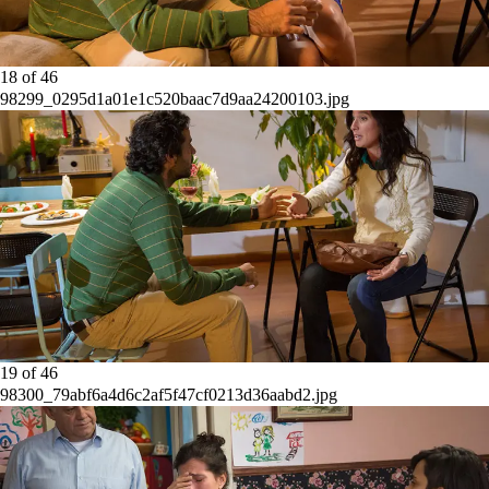
18
of
46
98299_0295d1a01e1c520baac7d9aa24200103.jpg
19
of
46
98300_79abf6a4d6c2af5f47cf0213d36aabd2.jpg