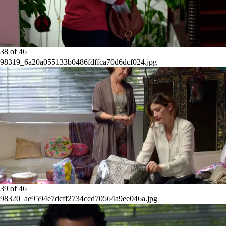
38
of
46
98319_6a20a055133b0486fdffca70d6dcf024.jpg
39
of
46
98320_ae9594e7dcff2734ccd70564a9ee046a.jpg