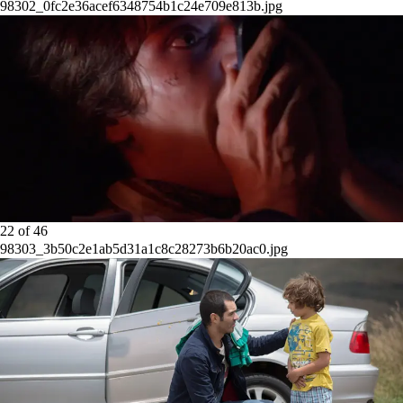
98302_0fc2e36acef6348754b1c24e709e813b.jpg
22
of
46
98303_3b50c2e1ab5d31a1c8c28273b6b20ac0.jpg