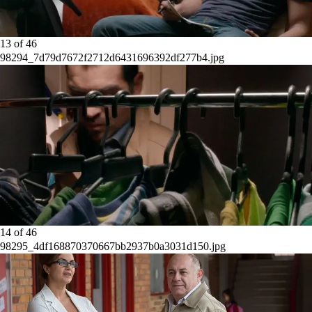
13
of
46
98294_7d79d7672f2712d6431696392df277b4.jpg
14
of
46
98295_4df168870370667bb2937b0a3031d150.jpg