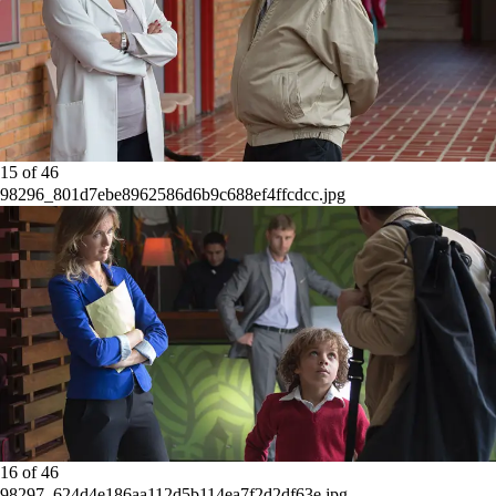
15
of
46
98296_801d7ebe8962586d6b9c688ef4ffcdcc.jpg
16
of
46
98297_624d4e186aa112d5b114ea7f2d2df63e.jpg