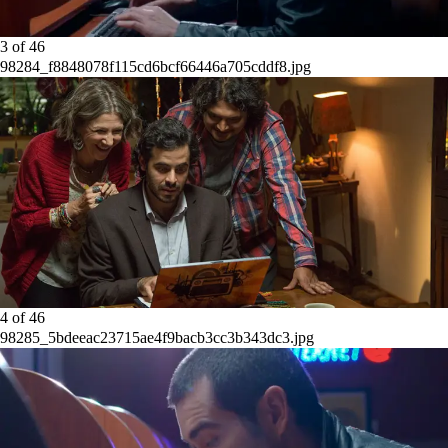
3
of
46
98284_f8848078f115cd6bcf66446a705cddf8.jpg
4
of
46
98285_5bdeeac23715ae4f9bacb3cc3b343dc3.jpg