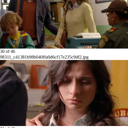
30
of
46
98311_c41381b98b040ffa0d6cf17e235c9df2.jpg