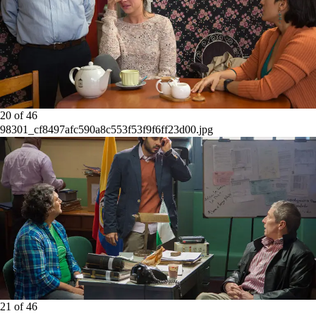
20
of
46
98301_cf8497afc590a8c553f53f9f6ff23d00.jpg
21
of
46