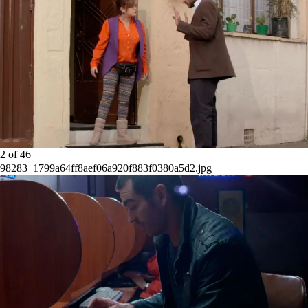
2
of
46
98283_1799a64ff8aef06a920f883f0380a5d2.jpg