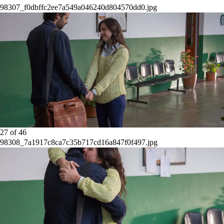
98307_f0dbffc2ee7a549a046240d804570dd0.jpg
27
of
46
98308_7a1917c8ca7c35b717cd16a847f0f497.jpg