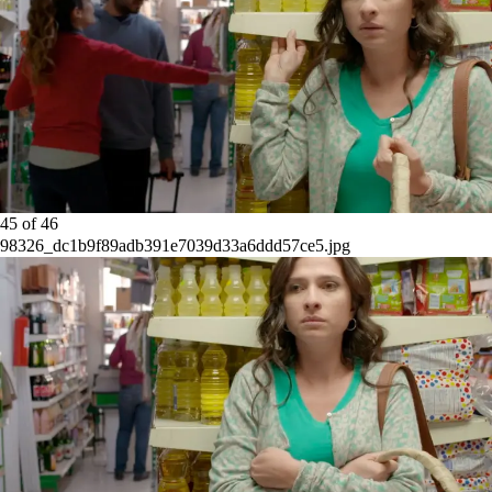
45
of
46
98326_dc1b9f89adb391e7039d33a6ddd57ce5.jpg