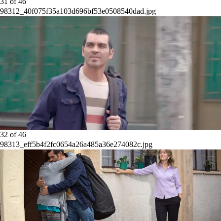
31
of
46
98312_40f075f35a103d696bf53e0508540dad.jpg
32
of
46
98313_eff5b4f2fc0654a26a485a36e274082c.jpg