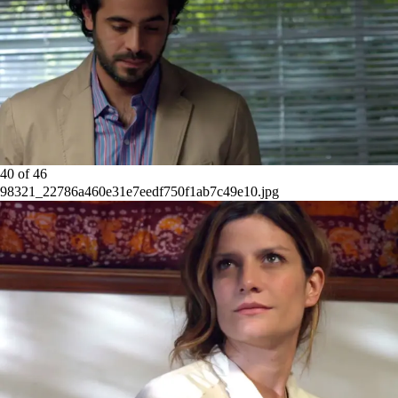
40
of
46
98321_22786a460e31e7eedf750f1ab7c49e10.jpg