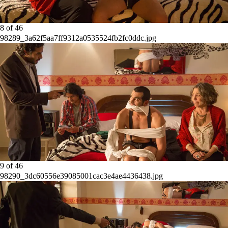
8
of
46
98289_3a62f5aa7ff9312a0535524fb2fc0ddc.jpg
9
of
46
98290_3dc60556e39085001cac3e4ae4436438.jpg