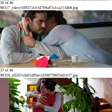
36
of
46
98317_e4ece1ff8372ce34709a87a1ca213db8.jpg
37
of
46
98318_e0207cda81df9ae1d39ff798f1bd1437.jpg