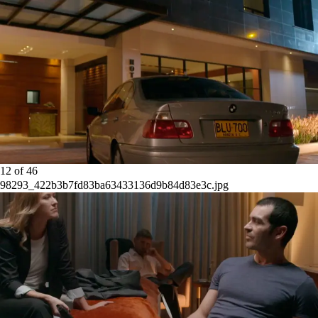
12
of
46
98293_422b3b7fd83ba63433136d9b84d83e3c.jpg