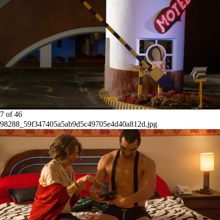
7
of
46
98288_59f347405a5ab9d5c49705e4d40a812d.jpg