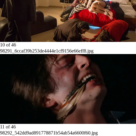
10
of
46
98291_6ccaf39b253de4444e1cf9156e66eff8.jpg
11
of
46
98292_542dd9ad891778871b54ab54a6600f60.jpg