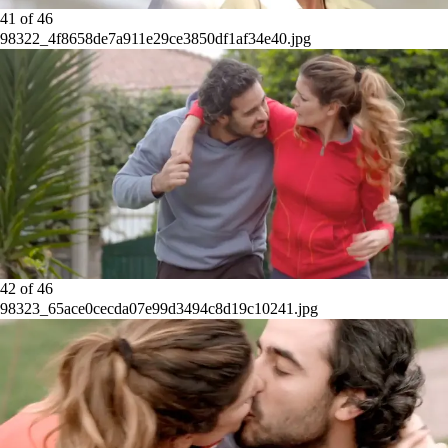
41
of
46
98322_4f8658de7a911e29ce3850df1af34e40.jpg
42
of
46
98323_65ace0cecda07e99d3494c8d19c10241.jpg