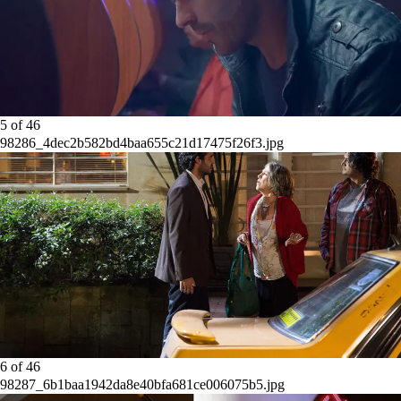
5
of
46
98286_4dec2b582bd4baa655c21d17475f26f3.jpg
6
of
46
98287_6b1baa1942da8e40bfa681ce006075b5.jpg