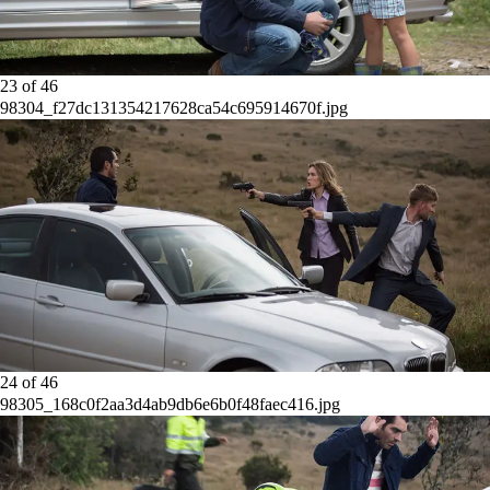
23
of
46
98304_f27dc131354217628ca54c695914670f.jpg
24
of
46
98305_168c0f2aa3d4ab9db6e6b0f48faec416.jpg