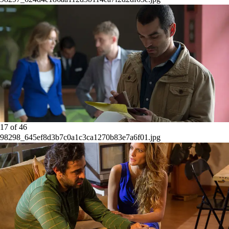
17
of
46
98298_645ef8d3b7c0a1c3ca1270b83e7a6f01.jpg