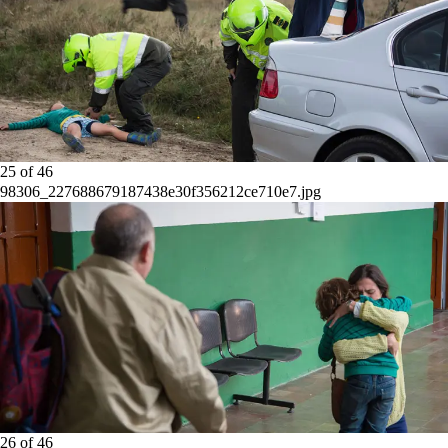
25
of
46
98306_227688679187438e30f356212ce710e7.jpg
26
of
46