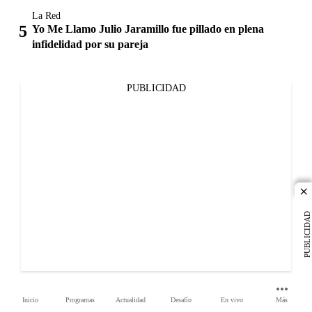
La Red
Yo Me Llamo Julio Jaramillo fue pillado en plena
infidelidad por su pareja
PUBLICIDAD
cl
PUBLICIDAD
Inicio
Programas
Actualidad
Desafío
En vivo
Más