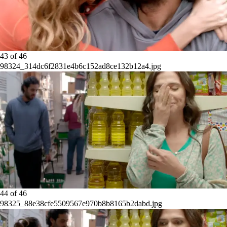
43
of
46
98324_314dc6f2831e4b6c152ad8ce132b12a4.jpg
44
of
46
98325_88e38cfe5509567e970b8b8165b2dabd.jpg