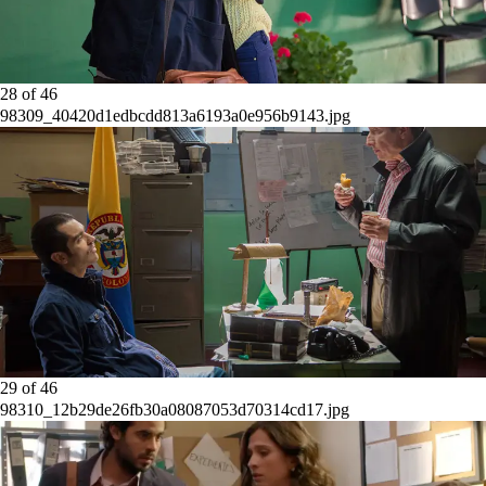
28
of
46
98309_40420d1edbcdd813a6193a0e956b9143.jpg
29
of
46
98310_12b29de26fb30a08087053d70314cd17.jpg