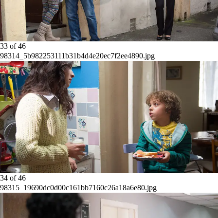
33
of
46
98314_5b982253111b31b4d4e20ec7f2ee4890.jpg
34
of
46
98315_19690dc0d00c161bb7160c26a18a6e80.jpg