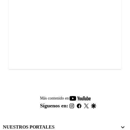
youtube-
Más contenido en
footer
instagram
facebook
twitter
google
Síguenos en:
NUESTROS PORTALES