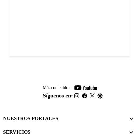
youtube-
Más contenido en
footer
instagram
facebook
twitter
google
Síguenos en:
NUESTROS PORTALES
SERVICIOS