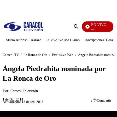
PUBLICIDAD
EN VIVO
Noticias Caracol
Enviar
búsqueda
Murió Alfonso Lizarazo
En vivo 'Yo Me Llamo'
Inscripciones 'Desafío
Caracol TV
/
La Ronca de Oro
/
Exclusivo Web
/
Ángela Piedrahita nominad
Ángela Piedrahita nominada por
La Ronca de Oro
Por:
Caracol Televisión
1 de Dic, 2014
Compartir
Actualizado: 13 de feb, 2016