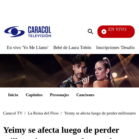
PUBLICIDAD
EN VIVO
Televentas
Enviar
búsqueda
En vivo 'Yo Me Llamo'
Bebé de Laura Tobón
Inscripciones 'Desafío'
Inicio
Capítulos
Personajes
Canciones
Caracol TV
/
La Reina del Flow
/
Yeimy se afecta luego de perder millonario c
Yeimy se afecta luego de perder