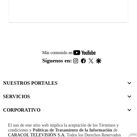
youtube-
Más contenido en
footer
instagram
facebook
twitter
google
Síguenos en:
NUESTROS PORTALES
SERVICIOS
CORPORATIVO
El uso de este sitio web implica la aceptación de los
Términos y
condiciones
y
Políticas de Tratamiento de la Información
de
CARACOL TELEVISIÓN S.A.
Todos los Derechos Reservados