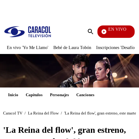
PUBLICIDAD
EN VIVO
Tamb
Enviar
búsqueda
En vivo 'Yo Me Llamo'
Bebé de Laura Tobón
Inscripciones 'Desafío'
Inicio
Capítulos
Personajes
Canciones
Caracol TV
/
La Reina del Flow
/
'La Reina del flow', gran estreno, este martes
'La Reina del flow', gran estreno,