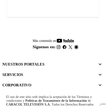
youtube-
Más contenido en
footer
instagram
facebook
twitter
google
Síguenos en:
NUESTROS PORTALES
SERVICIOS
CORPORATIVO
El uso de este sitio web implica la aceptación de los
Términos y
condiciones
y
Políticas de Tratamiento de la Información
de
CARACOL TELEVISIÓN S.A.
Todos los Derechos Reservados