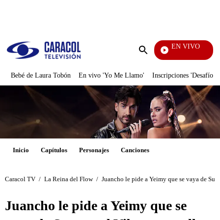
PUBLICIDAD
EN VIVO
Ciuda
Enviar
búsqueda
Bebé de Laura Tobón
En vivo 'Yo Me Llamo'
Inscripciones 'Desafío'
Inicio
Capítulos
Personajes
Canciones
Caracol TV
/
La Reina del Flow
/
Juancho le pide a Yeimy que se vaya de Surro
Juancho le pide a Yeimy que se