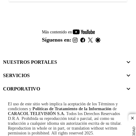
youtube-
Más contenido en
footer
instagram
facebook
twitter
google
Síguenos en:
NUESTROS PORTALES
SERVICIOS
CORPORATIVO
El uso de este sitio web implica la aceptación de los
Términos y
condiciones
y
Políticas de Tratamiento de la Información
de
CARACOL TELEVISIÓN S.A.
Todos los Derechos Reservados
D.R.A. Prohibida su reproducción total o parcial, así como su
cl
traducción a cualquier idioma sin autorización escrita de su titular.
Reproduction in whole or in part, or translation without written
permission is prohibited. All rights reserved 2025.