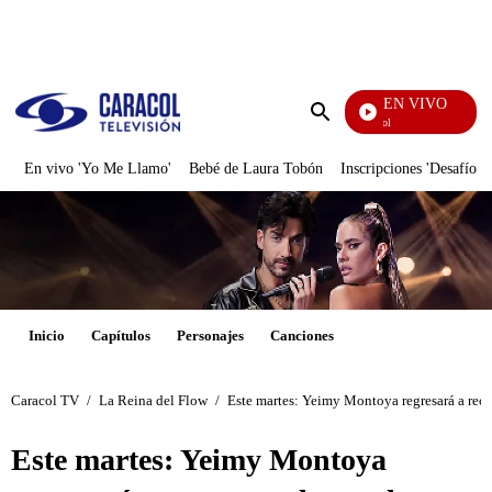
PUBLICIDAD
EN VIVO
Noticias Caracol
Enviar
búsqueda
En vivo 'Yo Me Llamo'
Bebé de Laura Tobón
Inscripciones 'Desafío'
Inicio
Capítulos
Personajes
Canciones
Caracol TV
/
La Reina del Flow
/
Este martes: Yeimy Montoya regresará a recu
Este martes: Yeimy Montoya