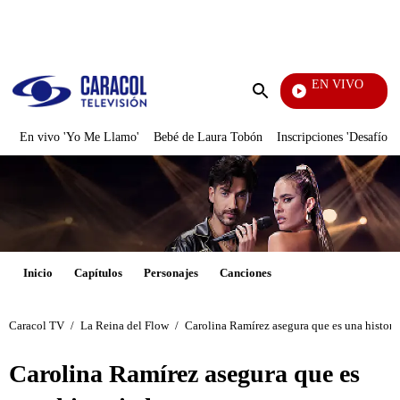
PUBLICIDAD
EN VIVO
También Caerás
Enviar
búsqueda
En vivo 'Yo Me Llamo'
Bebé de Laura Tobón
Inscripciones 'Desafío'
Inicio
Capítulos
Personajes
Canciones
Caracol TV
/
La Reina del Flow
/
Carolina Ramírez asegura que es una histori
Carolina Ramírez asegura que es