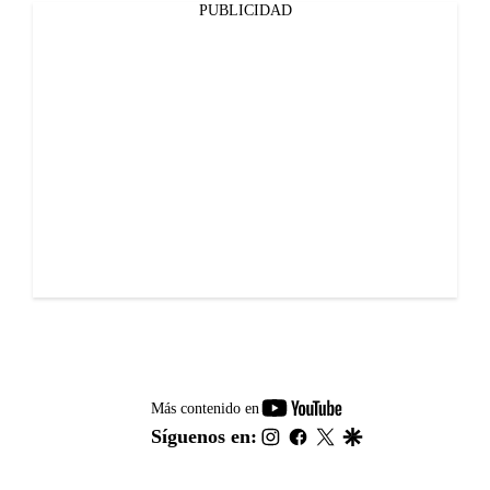
PUBLICIDAD
youtube-
Más contenido en
footer
instagram
facebook
twitter
google
Síguenos en: