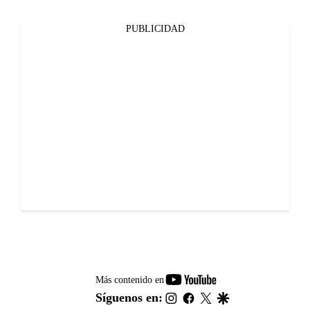
PUBLICIDAD
youtube-
Más contenido en
footer
instagram
facebook
twitter
google
Síguenos en: