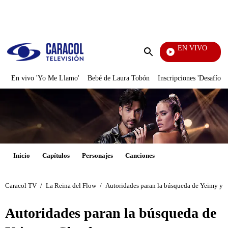
PUBLICIDAD
EN VIVO
Notic
Enviar
búsqueda
En vivo 'Yo Me Llamo'
Bebé de Laura Tobón
Inscripciones 'Desafío'
Inicio
Capítulos
Personajes
Canciones
Caracol TV
/
La Reina del Flow
/
Autoridades paran la búsqueda de Yeimy y C
Autoridades paran la búsqueda de