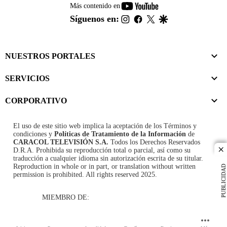
youtube-
Más contenido en
footer
instagram
facebook
twitter
google
Síguenos en:
NUESTROS PORTALES
SERVICIOS
CORPORATIVO
El uso de este sitio web implica la aceptación de los
Términos y
condiciones
y
Políticas de Tratamiento de la Información
de
CARACOL TELEVISIÓN S.A.
Todos los Derechos Reservados
D.R.A. Prohibida su reproducción total o parcial, así como su
cl
traducción a cualquier idioma sin autorización escrita de su titular.
Reproduction in whole or in part, or translation without written
PUBLICIDAD
permission is prohibited. All rights reserved 2025.
MIEMBRO DE: