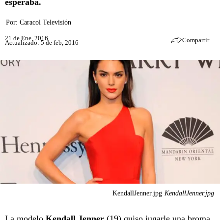
esperaba.
Por:
Caracol Televisión
21 de Ene, 2016
Compartir
Actualizado: 5 de feb, 2016
KendallJenner.jpg
KendallJenner.jpg
La modelo
Kendall Jenner
(19) quiso jugarle una broma