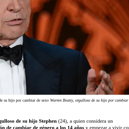
de su hijo por cambiar de sexo
Warren Beatty, orgulloso de su hijo por cambiar
ulloso de su hijo Stephen
(24), a quien considera un
ión de cambiar de género a los 14 años
y empezar a vivir co