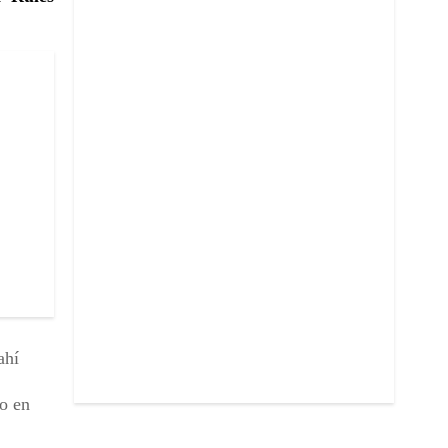
ahí
do en