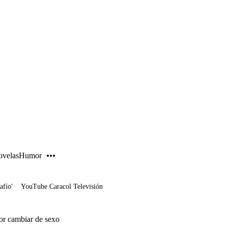
PUBLICIDAD
velas
Humor
afío'
YouTube Caracol Televisión
por cambiar de sexo