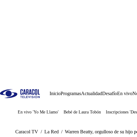
Inicio
Programas
Actualidad
Desafío
En vivo
No
En vivo 'Yo Me Llamo'
Bebé de Laura Tobón
Inscripciones 'Des
Juegos
Caracol TV
/
La Red
/
Warren Beatty, orgulloso de su hijo 