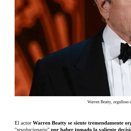
Warren Beatty, orgulloso 
El actor
Warren Beatty se siente tremendamente org
"revolucionario"
por haber tomado la valiente decis