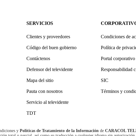
SERVICIOS
CORPORATIV
Clientes y proveedores
Condiciones de ac
Código del buen gobierno
Política de privac
Contáctenos
Portal corporativo
Defensor del televidente
Responsabilidad c
Mapa del sitio
SIC
Pauta con nosotros
Términos y condi
Servicio al televidente
TDT
ndiciones
y
Políticas de Tratamiento de la Información
de
CARACOL TEL
n total o parcial, así como su traducción a cualquier idioma sin autorización 