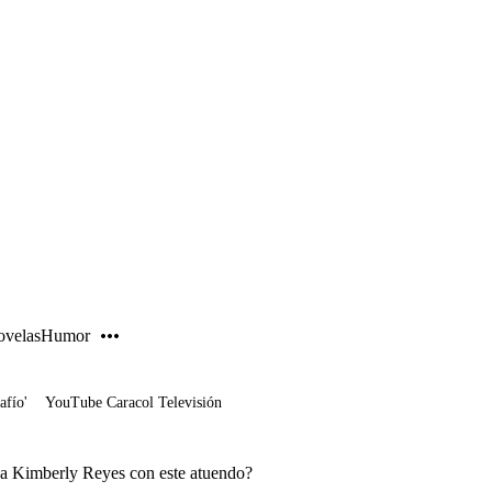
PUBLICIDAD
velas
Humor
afío'
YouTube Caracol Televisión
 a Kimberly Reyes con este atuendo?