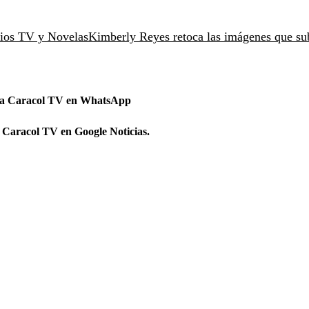
mios TV y Novelas
Kimberly Reyes retoca las imágenes que su
 a Caracol TV en WhatsApp
 Caracol TV en Google Noticias.