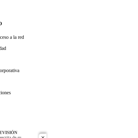
O
ceso a la red
idad
orporativa
ciones
EVISIÓN
escrita de su