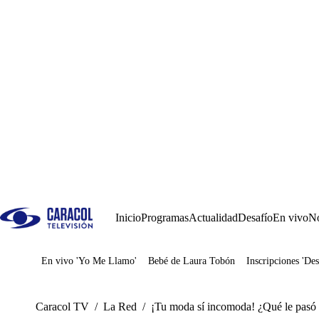
Inicio
Programas
Actualidad
Desafío
En vivo
No
En vivo 'Yo Me Llamo'
Bebé de Laura Tobón
Inscripciones 'Des
Juegos
Caracol TV
/
La Red
/
¡Tu moda sí incomoda! ¿Qué le pasó