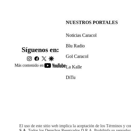
NUESTROS PORTALES
Noticias Caracol
Blu Radio
Síguenos en:
Gol Caracol
instagram
facebook
twitter
google
youtube-
Más contenido en
La Kalle
footer
DiTu
El uso de este sitio web implica la aceptación de los
Términos y co
S.A.
Todos los Derechos Reservados D.R.A. Prohibida su reproducció