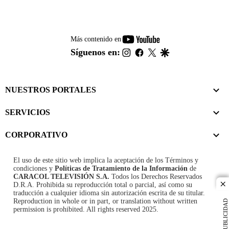
youtube-
Más contenido en
footer
instagram
facebook
twitter
google
Síguenos en:
NUESTROS PORTALES
SERVICIOS
CORPORATIVO
El uso de este sitio web implica la aceptación de los
Términos y
condiciones
y
Políticas de Tratamiento de la Información
de
CARACOL TELEVISIÓN S.A.
Todos los Derechos Reservados
D.R.A. Prohibida su reproducción total o parcial, así como su
cl
traducción a cualquier idioma sin autorización escrita de su titular.
Reproduction in whole or in part, or translation without written
PUBLICIDAD
permission is prohibited. All rights reserved 2025.