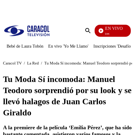
PUBLICIDAD
EN VIVO
Sábados Felices
Enviar
búsqueda
Bebé de Laura Tobón
En vivo 'Yo Me Llamo'
Inscripciones 'Desafío'
Caracol TV
/
La Red
/
Tu Moda Sí incomoda: Manuel Teodoro sorprendió por s
Tu Moda Sí incomoda: Manuel
Teodoro sorprendió por su look y se
llevó halagos de Juan Carlos
Giraldo
A la premiere de la película ‘Emilia Pérez’, que ha sido
bastante comentada, asistieron varios famosos y la